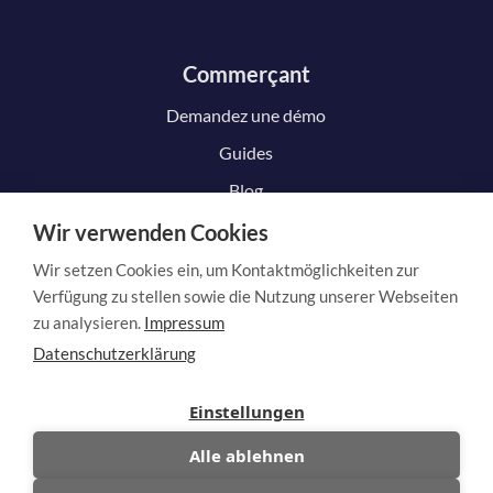
Commerçant
Demandez une démo
Guides
Blog
Wir verwenden Cookies
Wir setzen Cookies ein, um Kontaktmöglichkeiten zur
Client
Verfügung zu stellen sowie die Nutzung unserer Webseiten
zu analysieren.
Impressum
Comment cela fonctionne
Datenschutzerklärung
Déposer une réclamation
Einstellungen
Résilier le contrat
Alle ablehnen
Résilier le contrat